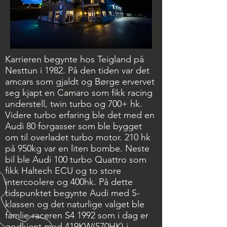
Karrieren begynte hos Teigland på
Nesttun i 1982. På den tiden var det
amcars som gjaldt og Børge ervervet
seg kjapt en Camaro som fikk racing
understell, twin turbo og 700+ hk.
Videre turbo erfaring ble det med en
Audi 80 forgasser som ble bygget
om til overladet turbo motor. 210 hk
på 950kg var en liten bombe. Neste
bil ble Audi 100 turbo Quattro som
fikk Haltech ECU og to store
intercoolere og 400hk. På dette
tidspunktet begynte Audi med S-
klassen og det naturlige valget ble
famlie-raceren S4 1992 som i dag er
godkjent med 419KW(570HK) i